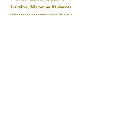
Toutefois, débuter par 10 séances
hebdomadaires semble requis pour
commencer à voir des changements.
Inscrivez-vous à la newsletter
pour rester informé.e de notre actualité, nos
offres et nos services.
En cochant cette case, j'accepte la
politique
de confidentialité de L'Union en Soi
Envoyer
Les médias parlent de moi.