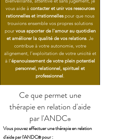
bienveillante, attentive et sans jugement, je
vous aide à
contacter et unir vos ressources
rationnelles et irrationnelles
pour que nous
trouvions ensemble vos propres solutions
pour
vous apporter de l'amour au quotidien
et améliorer la qualité de vos relations
. Je
contribue à votre autonomie, votre
alignement, l’exploitation de votre unicité et
à l’
épanouissement de votre plein potentiel
personnel, relationnel, spirituel et
professionnel
.
Ce que permet une
thérapie en relation d'aide
par l'ANDC
®
Vous pouvez effectuer une thérapie en relation
d'aide par l'ANDC
pour :
®