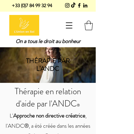
+33 (0)7 84 99 32 94
On a tous le droit au bonheur
THÉRAPIE PAR
L'ANDC
Thérapie en relation
d'aide par l'ANDC
®
L'
Approche non directive créatrice
,
l'ANDC
, a été créée dans les années
®