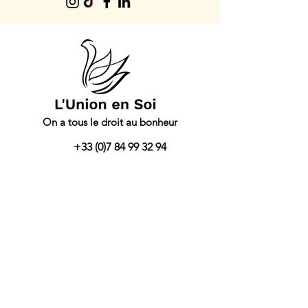
On a tous le droit au bonheur
+33 (0)7 84 99 32 94
isabelle@lunionensoi.com
Je suis
Isabelle Réocreux
, thérapeute, je
vous accompagne sur
Paris ou en ligne
,
dans la recherche de ce qui est juste et
bon pour vous,
l’amour, la confiance et
l’estime de vous.
Je vous aide à
contacter votre guidance
intérieure
, vous accueillir, agir selon votre
propre justesse sans vous freiner et unir
toutes les dimensions qui vous