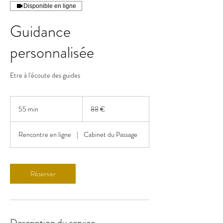
Disponible en ligne
Guidance
personnalisée
Etre à l'écoute des guides
88
euros
55 min
5
88 €
5
m
Rencontre en ligne
|
Cabinet du Passage
i
n
Réserver
Description du service