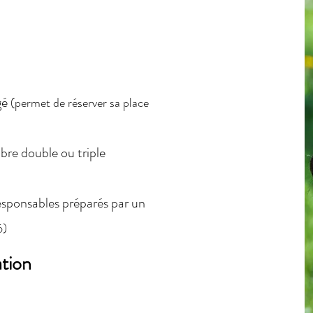
gé
(permet de réserver sa place
re double ou triple
esponsables préparés par un
6)
ation