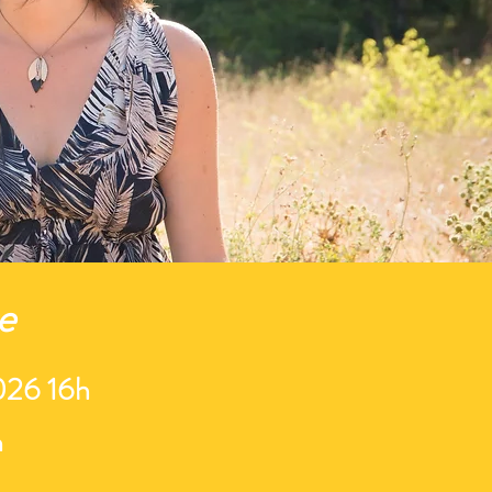
e
026 16h
n