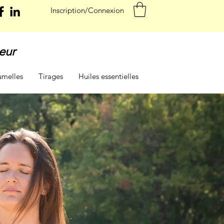
Inscription/Connexion
eur
umelles
Tirages
Huiles essentielles