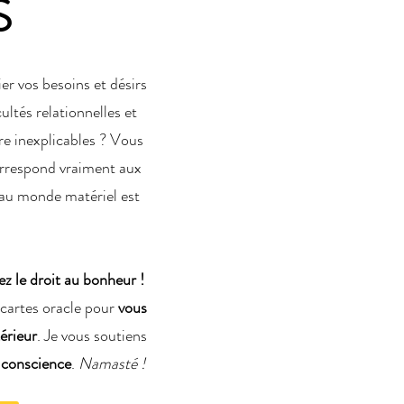
S
r vos besoins et désirs
ltés relationnelles et
re inexplicables ? Vous
correspond vraiment aux
l au monde matériel est
ez le droit au bonheur !
e cartes oracle pour
vous
térieur
. Je vous soutiens
t conscience
.
Namasté !