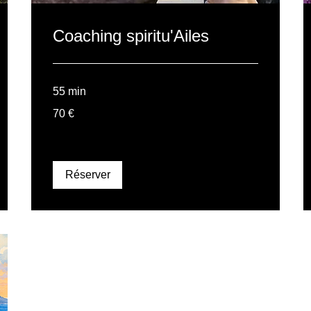
Coaching spiritu'Ailes
55 min
70
70 €
euros
Réserver