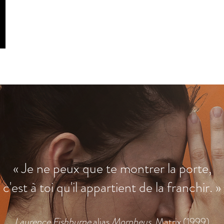
« Je ne peux que te montrer la porte,
c'est à toi qu'il appartient de la franchir. »
Laurence Fishburne
alias
Morpheus
, Matrix (1999)