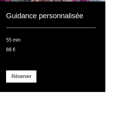
Guidance personnalisée
55 min
88
88 €
euros
Réserver