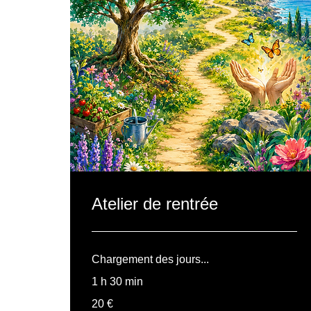
Atelier de rentrée
Chargement des jours...
1 h 30 min
20
20 €
euros