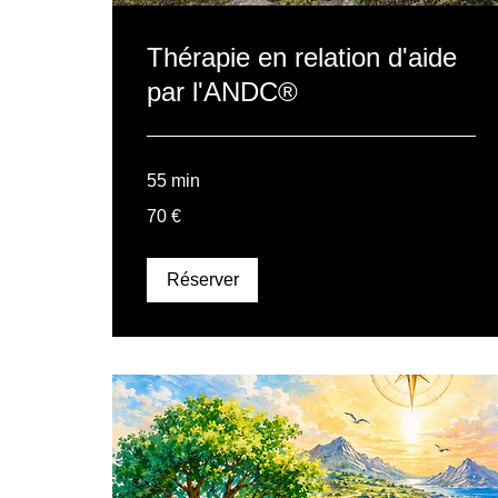
Thérapie en relation d'aide
par l'ANDC®
55 min
70
70 €
euros
Réserver