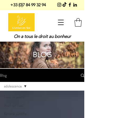
+33 (0)7 84 99 32 94
On a tous le droit au bonheur
BLOG
Blog
adolescence
Tous les posts
éveil spirituel
flamme jumelle