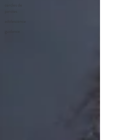
cercles de
paroles
adolescence
guidance