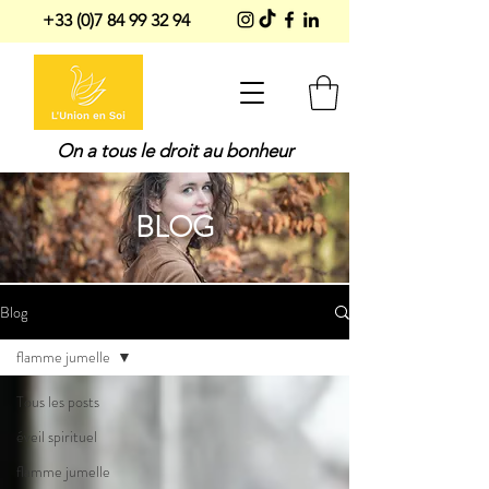
+33 (0)7 84 99 32 94
On a tous le droit au bonheur
BLOG
Blog
flamme jumelle
Tous les posts
éveil spirituel
flamme jumelle