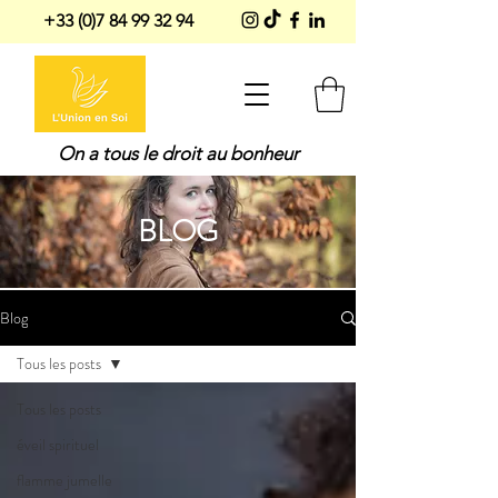
+33 (0)7 84 99 32 94
On a tous le droit au bonheur
BLOG
Blog
Tous les posts
Tous les posts
éveil spirituel
flamme jumelle