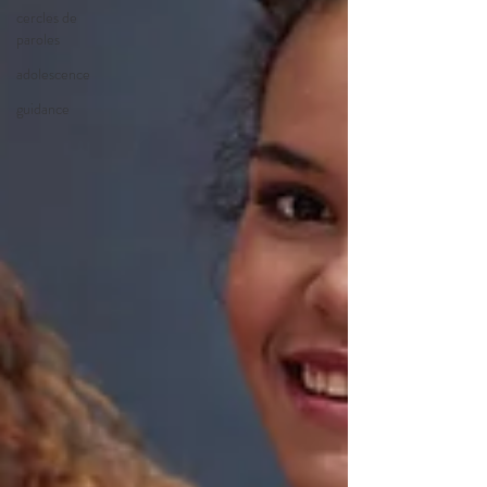
cercles de
paroles
adolescence
guidance