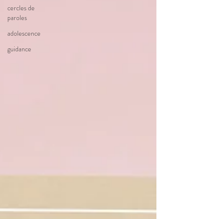
cercles de
paroles
adolescence
guidance