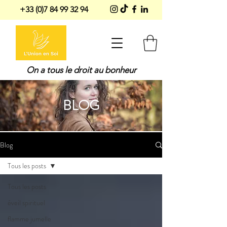
+33 (0)7 84 99 32 94
On a tous le droit au bonheur
BLOG
Blog
Tous les posts
Tous les posts
éveil spirituel
flamme jumelle