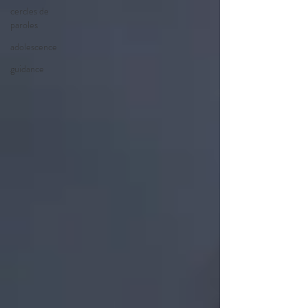
cercles de
paroles
adolescence
guidance