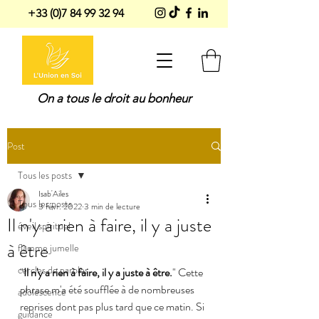
+33 (0)7 84 99 32 94
On a tous le droit au bonheur
Post
Tous les posts
Isab'Ailes
Tous les posts
3 févr. 2022
3 min de lecture
Il n'y a rien à faire, il y a juste
éveil spirituel
à être
flamme jumelle
cercles de paroles
"
Il n'y a rien à faire, il y a juste à être.
" Cette 
phrase m'a été soufflée à de nombreuses 
adolescence
reprises dont pas plus tard que ce matin. Si 
guidance