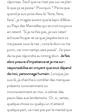
réponses. Sauf que ce n'est pas sur ce plan 
là que ça se passe ! Pourquoi ? Parce que 
quand je suis prise dans le "faire, faire, 
faire", je m'agite autant que le lapin d'Alice 
au Pays des Merveilles qui se croit toujours 
en retard. "Si je ne fais pas, je vais rater/
échouer/louper et ce que j'espère tant va 
me passer sous le nez ; voire le divin va me 
punir, car mon temps sera passé". J'ai peur 
de ne pas répondre au timing divin. 
Je fais 
alors preuve d'impatience et je me sur-
responsabilise en croyant que tout dépend 
de moi, personnage humain.
 Lorsque j'en 
suis là, je cherche à combler des manques 
présents consciemment ou 
inconsciemment en moi, à calmer des 
peurs liées aux lendemains. Or, si, certes, 
quelque chose ou quelqu'un m'attend 
quelque part, ce n'est pas par le mental que 