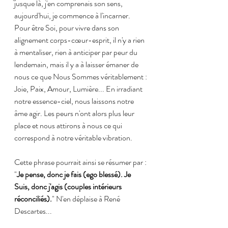
jusque là, j'en comprenais son sens, 
aujourd'hui, je commence à l'incarner. 
Pour être Soi, pour vivre dans son 
alignement corps-cœur-esprit, il n'y a rien 
à mentaliser, rien à anticiper par peur du 
lendemain, mais il y a à laisser émaner de 
nous ce que Nous Sommes véritablement : 
Joie, Paix, Amour, Lumière... En irradiant 
notre essence-ciel, nous laissons notre 
âme agir. Les peurs n'ont alors plus leur 
place et nous attirons à nous ce qui 
correspond à notre véritable vibration.
Cette phrase pourrait ainsi se résumer par : 
"
Je pense, donc je fais (ego blessé). Je 
Suis, donc j'agis (couples intérieurs 
réconciliés).
" N'en déplaise à René 
Descartes...